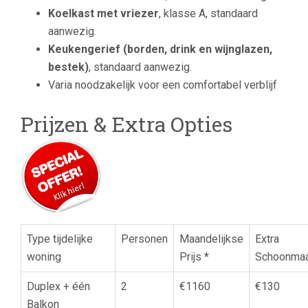
Koelkast met vriezer
, klasse A, standaard
aanwezig.
Keukengerief (borden, drink en wijnglazen,
bestek)
, standaard aanwezig.
Varia noodzakelijk voor een comfortabel verblijf
Prijzen & Extra Opties
Type tijdelijke
Personen
Maandelijkse
Extra
woning
Prijs *
Schoonma
Duplex + één
2
€1160
€130
Balkon